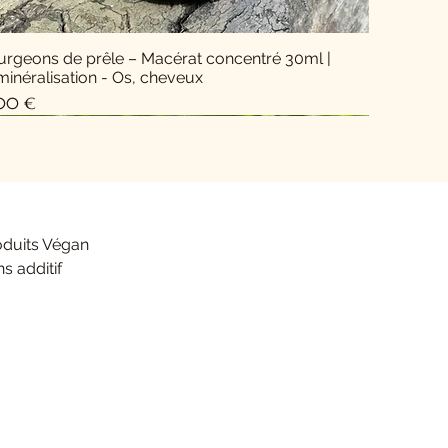
urgeons de prêle – Macérat concentré 30ml |
inéralisation - Os, cheveux
x
,00 €
Nouveauté !
oduits Végan
s additif