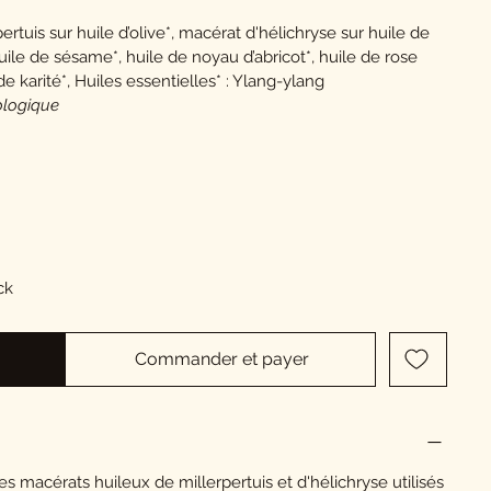
tuis sur huile d’olive*, macérat d'hélichryse sur huile de
uile de sésame*, huile de noyau d’abricot*, huile de rose
e karité*, Huiles essentielles* : Ylang-ylang
iologique
ck
Commander et payer
macérats huileux de millerpertuis et d'hélichryse utilisés