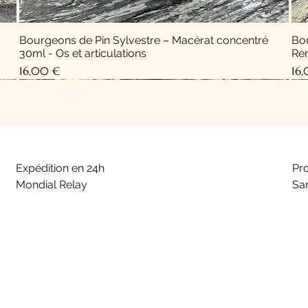
Bourgeons de Pin Sylvestre – Macérat concentré
Bo
30ml - Os et articulations
Rem
Prix
Pri
16,00 €
16
Nouveauté !
Expédition en 24h
Pr
Mondial Relay
San