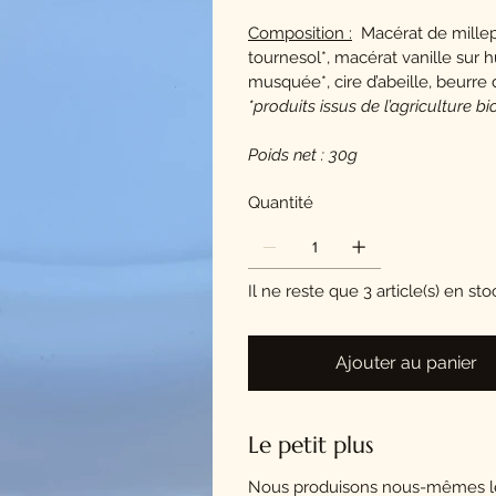
Composition :
Macérat de milleper
tournesol*, macérat vanille sur h
musquée*, cire d’abeille, beurre d
*produits issus de l’agriculture b
Poids net : 30g
Quantité
Il ne reste que 3 article(s) en sto
Ajouter au panier
Le petit plus
Nous produisons nous-mêmes les 