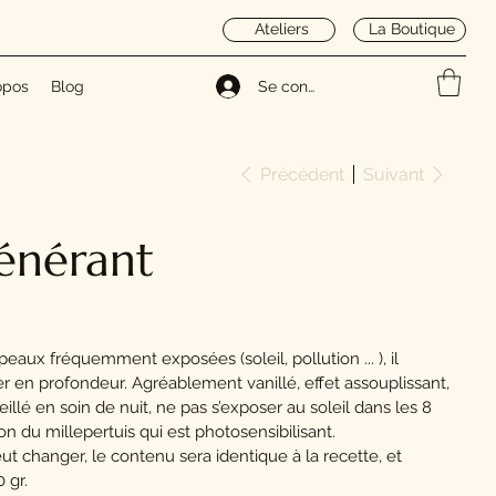
Ateliers
La Boutique
opos
Blog
Se connecter
Précédent
Suivant
énérant
eaux fréquemment exposées (soleil, pollution ... ), il
 en profondeur. Agréablement vanillé, effet assouplissant,
eillé en soin de nuit, ne pas s’exposer au soleil dans les 8
on du millepertuis qui est photosensibilisant.
ut changer, le contenu sera identique à la recette, et
0 gr.