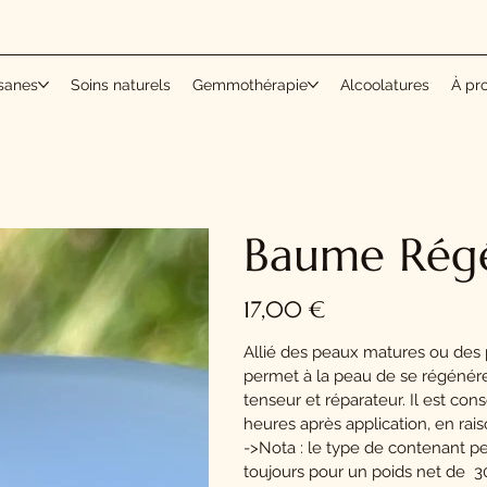
sanes
Soins naturels
Gemmothérapie
Alcoolatures
À pr
Baume Rég
Prix
17,00 €
Allié des peaux matures ou des p
permet à la peau de se régénérer
tenseur et réparateur. Il est cons
heures après application, en rais
->Nota : le type de contenant pe
toujours pour un poids net de 3