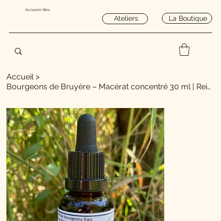
Au Laurier Bleu
La Boutique
Ateliers
Accueil
>
Bourgeons de Bruyère – Macérat concentré 30 ml | Reins & confort urinaire