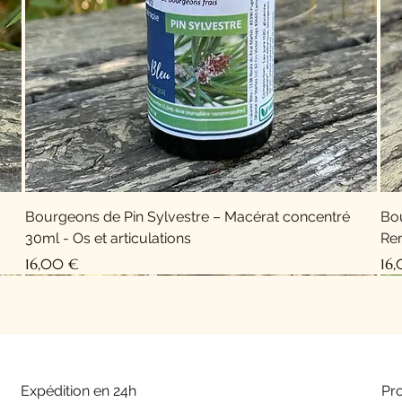
Bourgeons de Pin Sylvestre – Macérat concentré
Bo
30ml - Os et articulations
Rem
Prix
Pri
16,00 €
16
Nouveauté !
Expédition en 24h
Pr