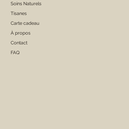
Prix
Prix
Prix
Soins Naturels
16,00 €
12,00 €
16,00 €
Tisanes
Carte cadeau
À propos
Contact
FAQ