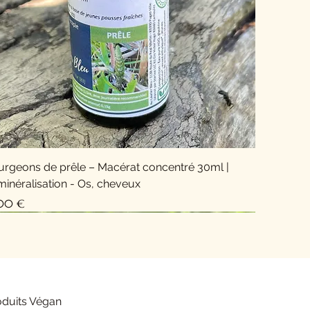
urgeons de prêle – Macérat concentré 30ml |
inéralisation - Os, cheveux
x
,00 €
Nouveauté !
oduits Végan