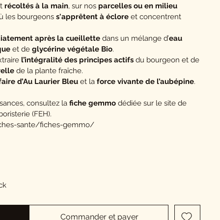
t
récoltés à la main
, sur nos
parcelles ou en milieu
ù les bourgeons
s'apprêtent à éclore
et concentrent
atement après la cueillette
dans un mélange d’
eau
que
et de
glycérine végétale Bio
.
xtraire
l’intégralité des principes actifs
du bourgeon et de
relle
de la plante fraîche.
faire d’Au Laurier Bleu
et la
force vivante de l’aubépine
.
sances, consultez la
fiche gemmo
dédiée sur le site de
risterie (FEH).
iches-sante/fiches-gemmo/
ock
Commander et payer