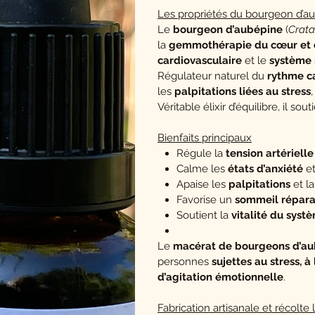
Les propriétés du bourgeon d’a
Le
bourgeon d’aubépine
(
Crat
la
gemmothérapie du cœur et 
cardiovasculaire
et le
système
Régulateur naturel du
rythme c
les
palpitations liées au stress
,
Véritable élixir d’équilibre, il s
Bienfaits principaux
Régule la
tension artérielle
Calme les
états d’anxiété
et
Apaise les
palpitations
et l
Favorise un
sommeil répara
Soutient la
vitalité du syst
Le
macérat de bourgeons d’a
personnes
sujettes au stress, à
d’agitation émotionnelle
.
Fabrication artisanale et récolte 