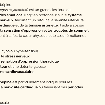
ubépine
aegus oxyacantha
) est un grand classique de
des émotions
. Il agit en profondeur sur le
système
 nerveux
, favorisant un retour à la sérénité intérieure.
ardiaque
et de la
tension artérielle
, il aide à apaiser
 la
sensation d’oppression
et les
troubles du sommeil
.
outient à la fois le cœur physique et le cœur émotionnel.
(hypo ou hypertension).
 le
stress nerveux
.
a
sensation d’oppression thoracique
.
teur
et une détente globale.
ème cardiovasculaire
.
ubépine
est particulièrement indiqué pour les
 la nervosité cardiaque
ou traversant des
périodes
locale