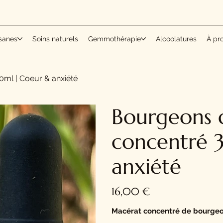
sanes
Soins naturels
Gemmothérapie
Alcoolatures
À pr
ml | Coeur & anxiété
Bourgeons 
concentré 
anxiété
Prix
16,00 €
Macérat concentré de bourge