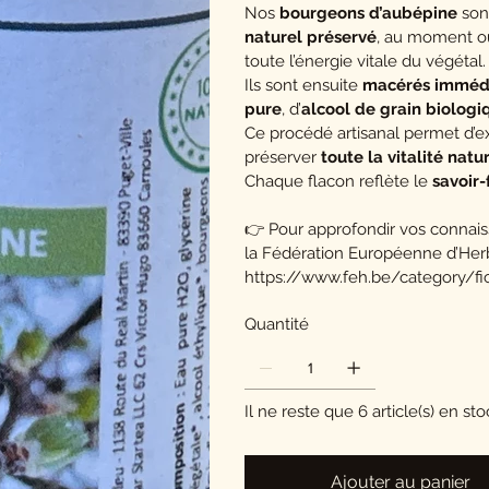
Nos
bourgeons d’aubépine
son
naturel préservé
, au moment o
toute l’énergie vitale du végétal.
Ils sont ensuite
macérés immédi
pure
, d’
alcool de grain biologi
Ce procédé artisanal permet d’e
préserver
toute la vitalité natu
Chaque flacon reflète le
savoir-
👉 Pour approfondir vos connais
la Fédération Européenne d’Herbo
https://www.feh.be/category/f
Quantité
Il ne reste que 6 article(s) en st
Ajouter au panier