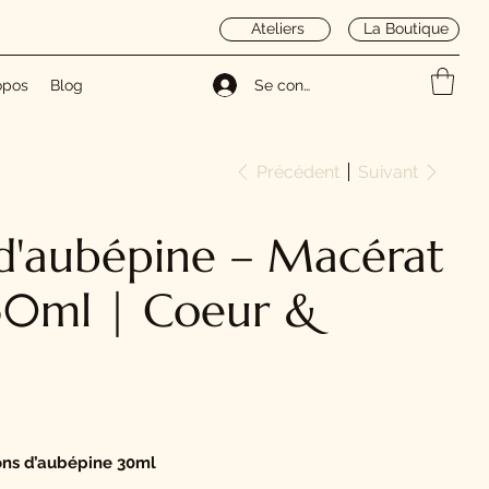
Ateliers
La Boutique
opos
Blog
Se connecter
Précédent
Suivant
d'aubépine – Macérat
30ml | Coeur &
ons d’aubépine 30ml