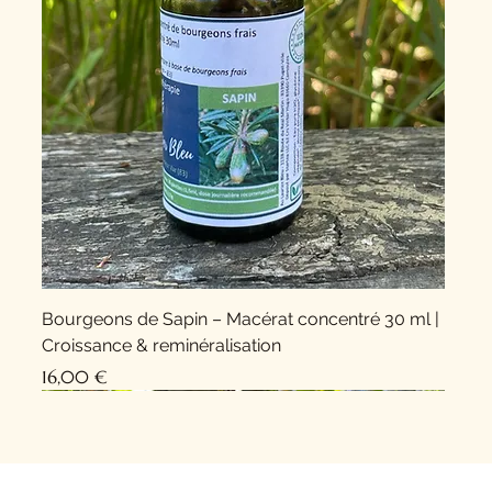
Bourgeons de Sapin – Macérat concentré 30 ml |
Croissance & reminéralisation
Prix
16,00 €
Nouveauté !
Nouveauté !