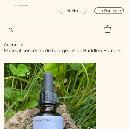
Au Laurier Bleu
La Boutique
Ateliers
Accueil
>
Macérat concentré de bourgeons de Buddleia Boutons floraux 30ml