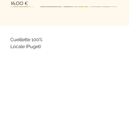
Prix
16,00 €
Nouveauté !
Nouveauté !
Cueillette 100%
Locale (Puget)