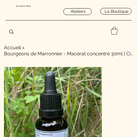
Au Laurier Bleu
La Boutique
Ateliers
Accueil
>
Bourgeons de Marronnier - Macérat concentré 30ml | Circulation veineuse