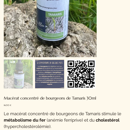
Macérat concentré de bourgeons de Tamaris 30ml
Prix
16,00 €
Le macérat concentré de bourgeons de Tamaris stimule le
métabolisme du fer
(anémie ferriprive) et du
cholestérol
(hypercholestérolémie).