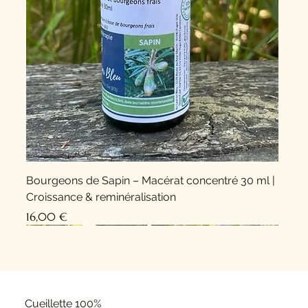
Bourgeons de Sapin – Macérat concentré 30 ml |
Croissance & reminéralisation
Prix
16,00 €
Nouveauté !
Nouveauté !
Cueillette 100%