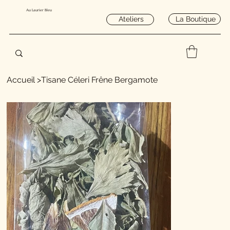
Au Laurier Bleu
La Boutique
Ateliers
Accueil
>
Tisane Céleri Frêne Bergamote