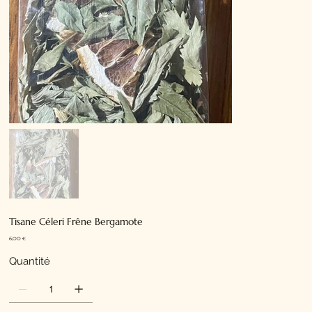
Tisane Céleri Frêne Bergamote
Prix
6,00 €
Quantité