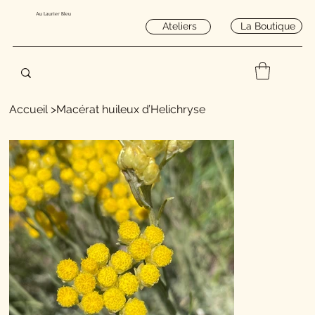
Au Laurier Bleu
La Boutique
Ateliers
Accueil
>
Macérat huileux d’Helichryse