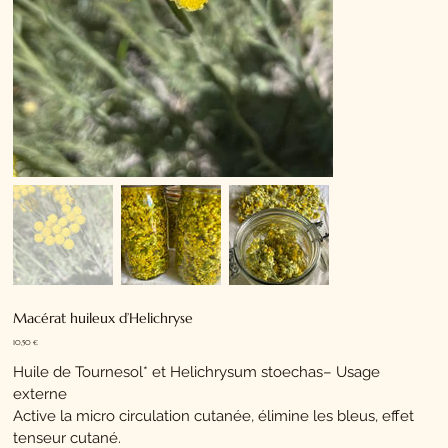
Macérat huileux d’Helichryse
Prix
10,50 €
Huile de Tournesol* et Helichrysum stoechas– Usage
externe
Active la micro circulation cutanée, élimine les bleus, effet
tenseur cutané.