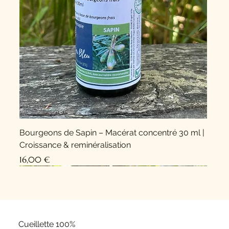
Bourgeons de Sapin – Macérat concentré 30 ml |
Croissance & reminéralisation
Prix
16,00 €
Nouveauté !
Nouveauté !
Cueillette 100%