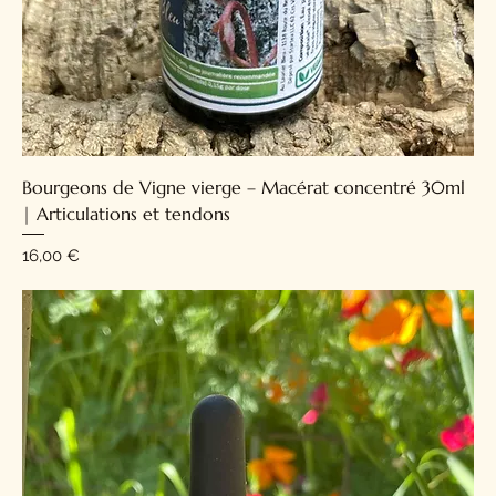
Bourgeons de Vigne vierge – Macérat concentré 30ml
| Articulations et tendons
Prix
16,00 €