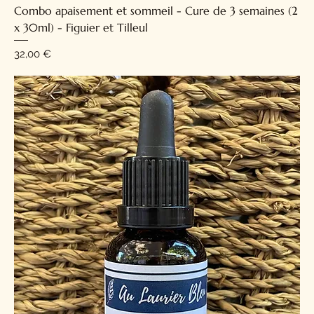
Combo apaisement et sommeil - Cure de 3 semaines (2
x 30ml) - Figuier et Tilleul
Prix
32,00 €