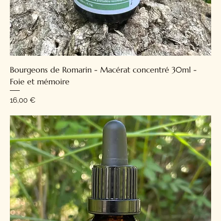
Bourgeons de Romarin - Macérat concentré 30ml -
Foie et mémoire
Prix
16,00 €