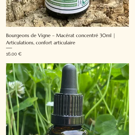
Bourgeons de Vigne – Macérat concentré 30ml |
Articulations, confort articulaire
Prix
16,00 €