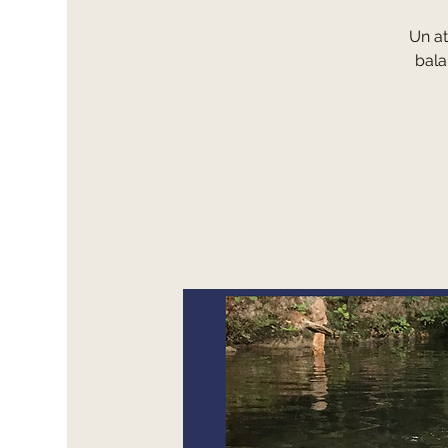
Un at
bala