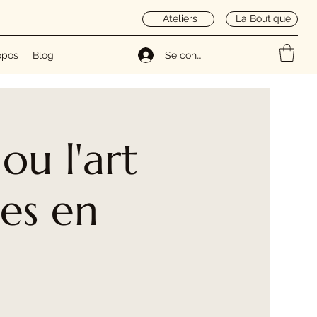
Ateliers
La Boutique
opos
Blog
Se connecter
ou l'art
res en