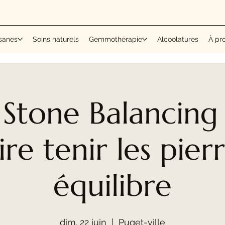
sanes
Soins naturels
Gemmothérapie
Alcoolatures
À pr
 Stone Balancing 
ire tenir les pier
équilibre
dim. 22 juin
  |  
Puget-ville