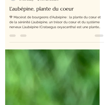
Beatrice Hospital
6 nov. 2025
4 min de lecture
L'aubépine, plante du coeur
💚 Macérat de bourgeons d’Aubépine : la plante du cœur et
de la sérénité L’aubépine, un trésor du cœur et du système
nerveux L’aubépine (Crataegus oxyacantha) est une plante
bien connue de la pharmacopée européenne. En
gemmothérapie, c’est à partir de ses jeunes bourgeons que