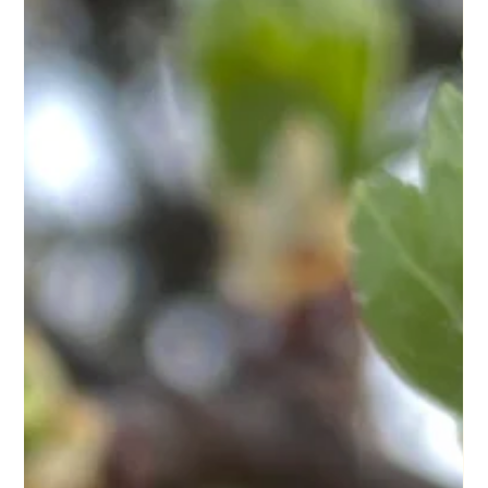
La gemmothérapie et l'ostéoporose
🌿 Gemmothérapie et Ostéoporose : Comprendre, Prévenir et
Soutenir naturellement 1. Introduction : l’ostéoporose, un
enjeu majeur de santé L’ostéoporose est une fragilisation
progressive du squelette caractérisée par une diminution de
la densité osseuse. Bien qu’elle soit plus fréquente avec l’âge,
notamment chez les femmes après la ménopause, elle
concerne aujourd’hui un large public. La solidité osseuse
dépend d’un équilibre constant entre destruction et
reconstruction du t