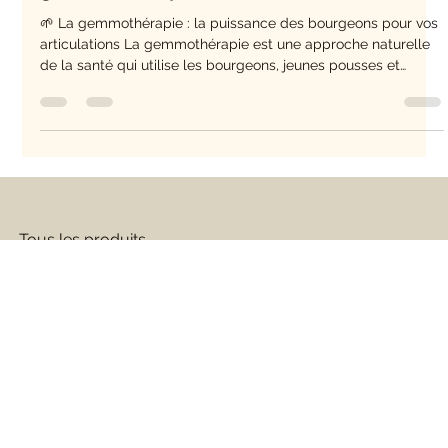
Beatrice Hospital
31 oct. 2025
4 min de lecture
Soulager les douleurs articulaires avec la
gemmothérapie
🌱 La gemmothérapie : la puissance des bourgeons pour vos
articulations La gemmothérapie est une approche naturelle
de la santé qui utilise les bourgeons, jeunes pousses et
radicelles des plantes pour soutenir les fonctions de
l’organisme. Ces tissus embryonnaires concentrent toute la