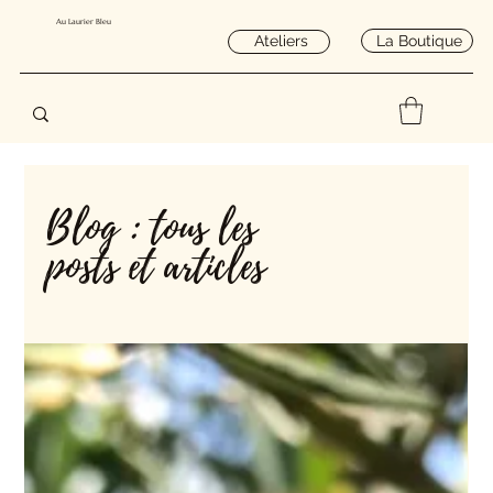
Au Laurier Bleu
La Boutique
Ateliers
Blog : tous les
posts et articles