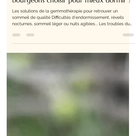
Beatrice Hospital
18 juin
5 min de lecture
Les bourgeons pour le sommeil : Quels
bourgeons choisir pour mieux dormir ?
Les solutions de la gemmothérapie pour retrouver un
sommeil de qualité Difficultés d'endormissement, réveils
nocturnes, sommeil léger ou nuits agitées... Les troubles du
sommeil touchent aujourd'hui de nombreuses personnes.
Stress, préoccupations, rythme de vie soutenu, digestion
difficile ou encore déséquilibres liés à l'alimentation peuvent
contribuer à perturber la qualité du sommeil. La
gemmothérapie propose une approche naturelle et globale
du sommeil grâce aux propriété