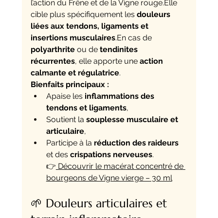
l’action du Frêne et de la Vigne rouge.Elle 
cible plus spécifiquement les 
douleurs 
liées aux tendons, ligaments et 
insertions musculaires
.En cas de 
polyarthrite
 ou de 
tendinites 
récurrentes
, elle apporte une 
action 
calmante et régulatrice
.
Bienfaits principaux :
Apaise les 
inflammations des 
tendons et ligaments
,
Soutient la 
souplesse musculaire et 
articulaire
,
Participe à la 
réduction des raideurs
et des 
crispations nerveuses
.
👉
 Découvrir le macérat concentré de 
bourgeons de Vigne vierge – 30 ml
🌱 Douleurs articulaires et 