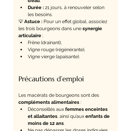
d’eau
.
Durée :
 21 jours, à renouveler selon 
les besoins.
💡 
Astuce :
 Pour un effet global, associez 
les trois bourgeons dans une 
synergie 
articulaire
 :
Frêne (drainant),
Vigne rouge (régénérante),
Vigne vierge (apaisante).
Précautions d’emploi
Les macérats de bourgeons sont des 
compléments alimentaires
 :
Déconseillés aux 
femmes enceintes 
et allaitantes
, ainsi qu’aux 
enfants de 
moins de 12 ans
.
Ne pas dépasser les doses indiquées.