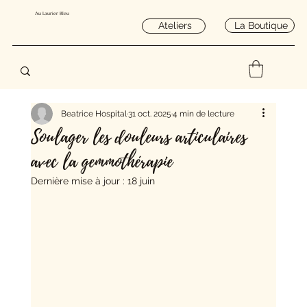
Au Laurier Bleu
La Boutique
Ateliers
Beatrice Hospital
31 oct. 2025
4 min de lecture
Soulager les douleurs articulaires
avec la gemmothérapie
Dernière mise à jour :
18 juin