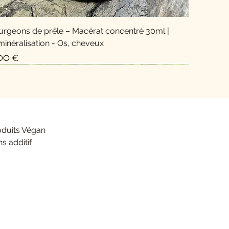
urgeons de prêle – Macérat concentré 30ml |
inéralisation - Os, cheveux
x
,00 €
Nouveauté !
oduits Végan
s additif