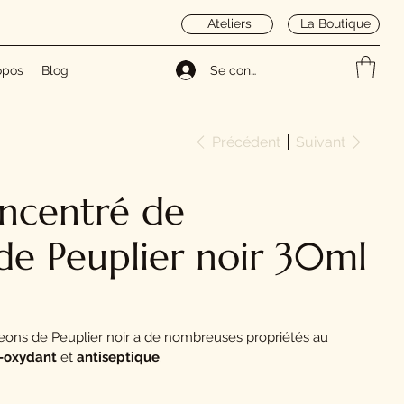
Ateliers
La Boutique
opos
Blog
Se connecter
Précédent
Suivant
ncentré de
e Peuplier noir 30ml
ons de Peuplier noir a de nombreuses propriétés au
i-oxydant
et
antiseptique
.