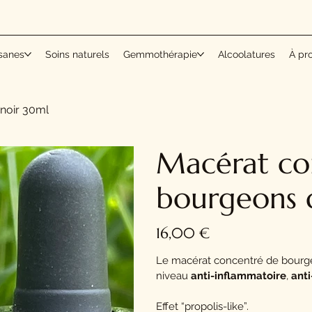
sanes
Soins naturels
Gemmothérapie
Alcoolatures
À pr
noir 30ml
Macérat co
bourgeons d
Prix
16,00 €
Le macérat concentré de bourge
niveau
anti-inflammatoire
,
ant
Effet “propolis-like”.