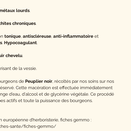
 métaux lourds
.
hites chroniques
.
ion
tonique
,
antiscléreuse
,
anti-inflammatoire
et
s
.
Hypocoagulant
.
uir chevelu
.
trisant de la vessie.
bourgeons de
Peuplier noir
, récoltés par nos soins sur nos
préservé. Cette macération est effectuée immédiatement
ange d'eau, d'alcool et de glycérine végétale. Ce procédé
pes actifs et toute la puissance des bourgeons.
on européenne d’herboristerie, fiches gemmo :
iches-sante/fiches-gemmo/