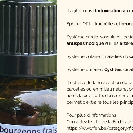
Il agit en cas d’
intoxication aux
Sphère ORL : trachéites et
bronc
Système cardio-vasculaire : act
antispasmodique
sur les
artère
Système cutané : maladies du
c
Système urinaire :
Cystites
. Cica
Il est issu de la macération de 
parcelles ou en milieu naturel 
après la cueillette, dans un mél
permet d'extraire tous les princi
Pour plus d'informations :
Consultez le site de la Fédérati
https://www.feh.be/category/f