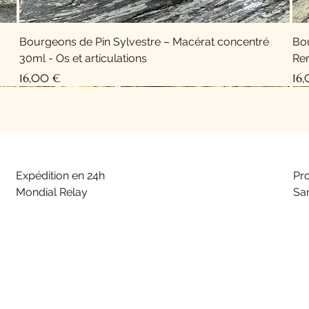
Bourgeons de Pin Sylvestre – Macérat concentré
Bo
30ml - Os et articulations
Rem
Prix
Pri
16,00 €
16
Nouveauté !
Expédition en 24h
Pr
Mondial Relay
San