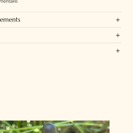
mentaire.
ssements