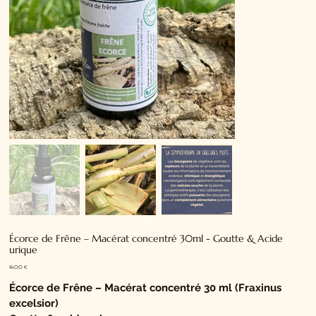
Écorce de Frêne – Macérat concentré 30ml - Goutte & Acide
urique
Prix
16,00 €
Écorce de Frêne – Macérat concentré 30 ml (Fraxinus
excelsior)