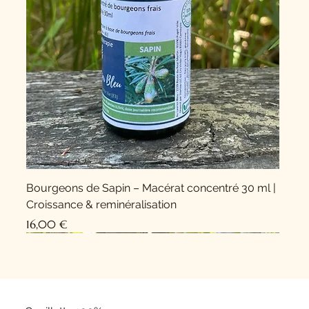
Bourgeons de Sapin – Macérat concentré 30 ml |
Croissance & reminéralisation
Prix
16,00 €
Nouveauté !
Nouveauté !