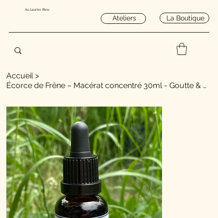
Au Laurier Bleu
La Boutique
Ateliers
Accueil
>
Écorce de Frêne – Macérat concentré 30ml - Goutte & Acide urique