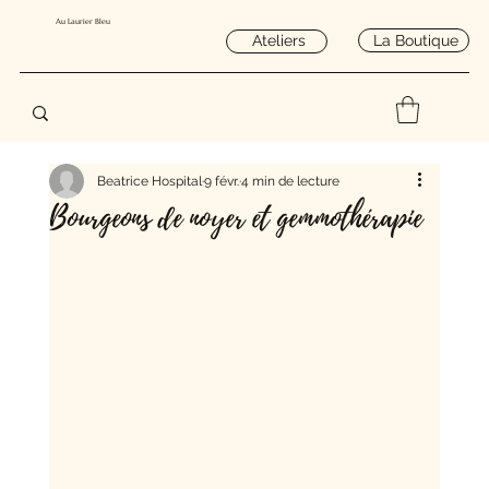
Au Laurier Bleu
La Boutique
Ateliers
Beatrice Hospital
9 févr.
4 min de lecture
Bourgeons de noyer et gemmothérapie